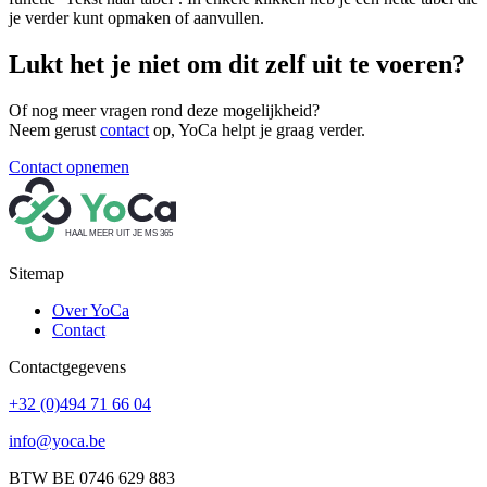
je verder kunt opmaken of aanvullen.
Lukt het je niet om dit zelf uit te voeren?
Of nog meer vragen rond deze mogelijkheid?
Neem gerust
contact
op, YoCa helpt je graag verder.
Contact opnemen
HAAL MEER UIT JE MS 365
Sitemap
Over YoCa
Contact
Sitemap
Contactgegevens
+32 (0)494 71 66 04
info@yoca.be
BTW BE 0746 629 883