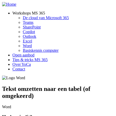
Overslaan
en
Workshops MS 365
naar
De cloud van Microsoft 365
Hoofdnavigatie
de
Teams
inhoud
SharePoint
gaan
Copilot
Outlook
Excel
Word
Basiskennis computer
Open aanbod
Tips & tricks MS 365
Over YoCa
Contact
Afbeelding
Tekst omzetten naar een tabel (of
omgekeerd)
Word